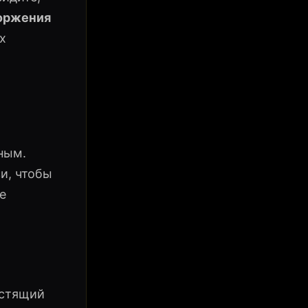
оржения
х
ным.
и, чтобы
е
естящий