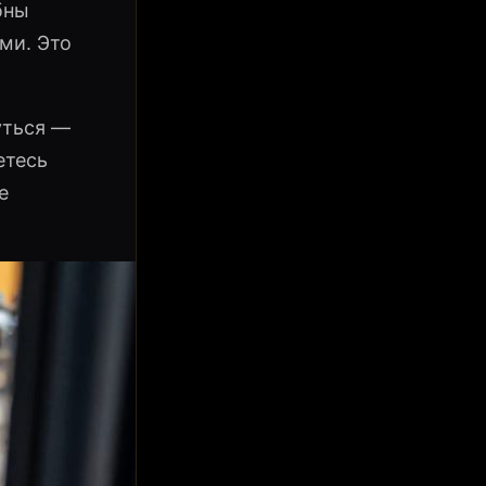
бны
ми. Это
уться —
етесь
е