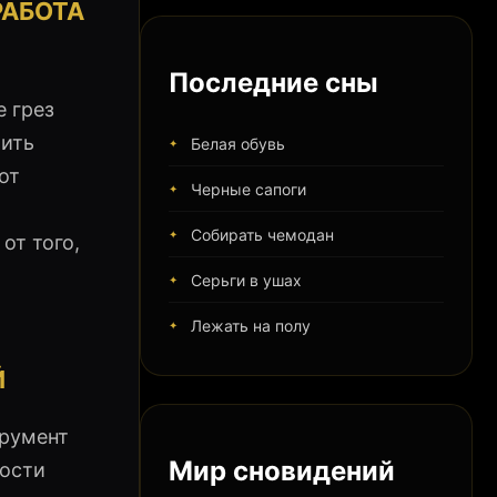
РАБОТА
Последние сны
 грез
шить
Белая обувь
от
Черные сапоги
Собирать чемодан
от того,
Серьги в ушах
Лежать на полу
Й
трумент
Мир сновидений
ности