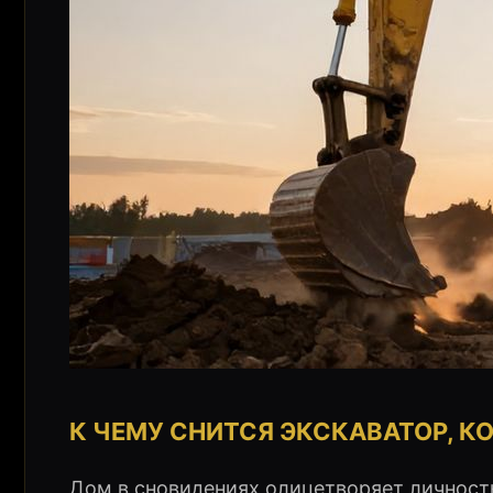
К ЧЕМУ СНИТСЯ ЭКСКАВАТОР, 
Дом в сновидениях олицетворяет личность