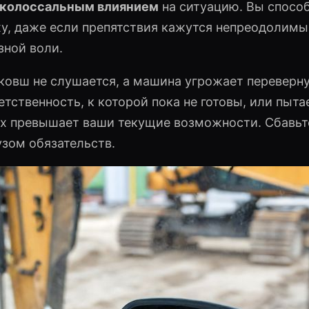
колоссальным влиянием
на ситуацию. Вы спосо
еху, даже если препятствия кажутся непреодолимы
зной воли.
 ковш не слушается, а машина угрожает переверн
етственность, к которой пока не готовы, или пыта
ых превышает ваши текущие возможности. Сбавьт
узом обязательств.