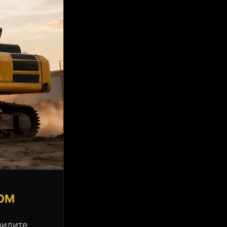
МОМ
видите,