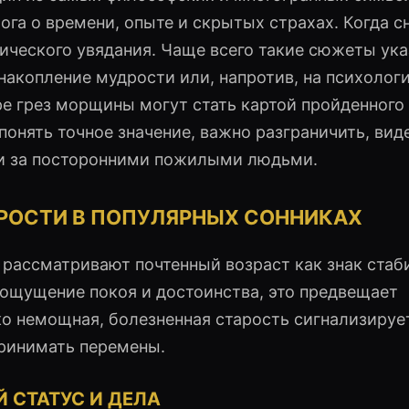
га о времени, опыте и скрытых страхах. Когда с
огического увядания. Чаще всего такие сюжеты ук
 накопление мудрости или, напротив, на психолог
ре грез морщины могут стать картой пройденного 
онять точное значение, важно разграничить, вид
и за посторонними пожилыми людьми.
РОСТИ В ПОПУЛЯРНЫХ СОННИКАХ
рассматривают почтенный возраст как знак стаб
 ощущение покоя и достоинства, это предвещает
ко немощная, болезненная старость сигнализируе
ринимать перемены.
 СТАТУС И ДЕЛА