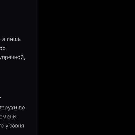
, а лишь
ро
упречной,
т
тарухи во
ремени.
го уровня