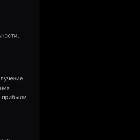
ьности,
олучение
 них
е прибыли
ивно