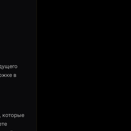
удущего
ржке в
, которые
ете