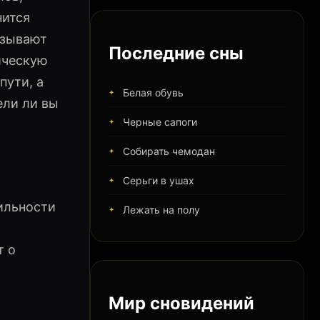
нится
азывают
Последние сны
ическую
пути, а
Белая обувь
ели ли вы
Черные сапоги
Собирать чемодан
Серьги в ушах
ильности
Лежать на полу
т о
Мир сновидений