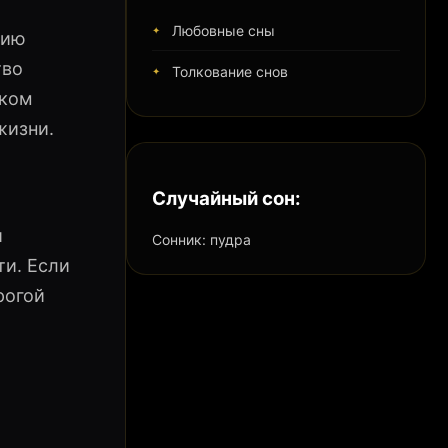
Любовные сны
нию
тво
Толкование снов
шком
жизни.
Случайный сон:
й
Сонник: пудра
ти. Если
рогой