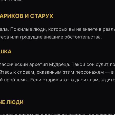
АРИКОВ И СТАРУХ
ала. Пожилые люди, которых вы не знаете в реал
ера или грядущие внешние обстоятельства.
УШКА
лассический архетип Мудреца. Такой сон сулит п
йтесь к словам, сказанным этим персонажем — в
 проблемы. Если старик что-то дарит вам, ждит
ЫЕ ЛЮДИ
дает о сплетнях и кознях со стороны консерват