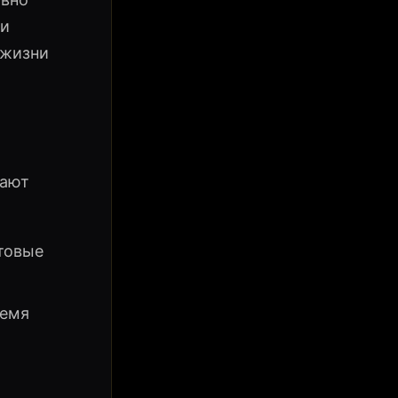
 и
 жизни
гают
товые
ремя