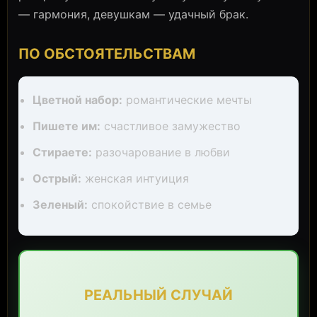
— гармония, девушкам — удачный брак.
ПО ОБСТОЯТЕЛЬСТВАМ
Цветной набор:
романтические мечты
Пишете им:
счастливое замужество
Стираете:
разочарование в любви
Острый:
женская интуиция
Зеленый:
спокойствие в семье
РЕАЛЬНЫЙ СЛУЧАЙ