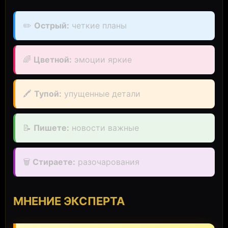
✏️
Острый:
четкие планы
🌈
Цветной:
эмоции яркие
🖍️
Тупой:
упущенные детали
📝
Пишете:
новости важные
🗑️
Стираете:
разочарования
МНЕНИЕ ЭКСПЕРТА