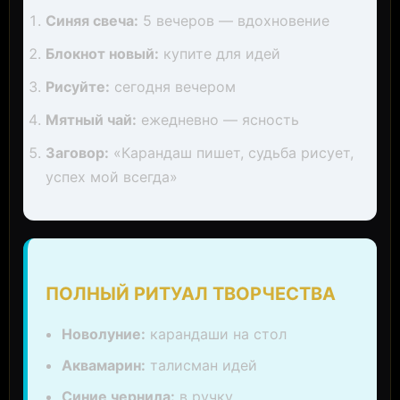
Синяя свеча:
5 вечеров — вдохновение
Блокнот новый:
купите для идей
Рисуйте:
сегодня вечером
Мятный чай:
ежедневно — ясность
Заговор:
«Карандаш пишет, судьба рисует,
успех мой всегда»
ПОЛНЫЙ РИТУАЛ ТВОРЧЕСТВА
Новолуние:
карандаши на стол
Аквамарин:
талисман идей
Синие чернила:
в ручку