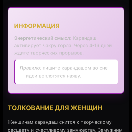
ИНФОРМАЦИЯ
Энергетический смысл:
Карандаш
активирует чакру горла. Через 4-16 дней
ждите творческих прорывов.
Правило:
пишите карандашом во сне
— идеи воплотятся наяву.
ТОЛКОВАНИЕ ДЛЯ ЖЕНЩИН
Женщинам карандаш снится к творческому
расцвету и счастливому замужеству. Замужним