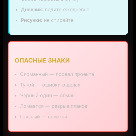
Дневник:
ведите ежедневно
Рисунки:
не стирайте
ОПАСНЫЕ ЗНАКИ
Сломанный — провал проекта
Тупой — ошибки в делах
Черный один — обман
Ломается — разрыв планов
Грязный — сплетни