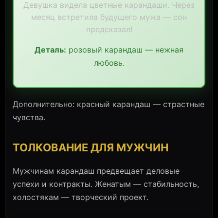
Девушка видела цветные карандаши. Через
месяц встретила будущего мужа — сон
предсказал!
Деталь:
розовый карандаш — нежная
любовь.
Дополнительно: красный карандаш — страстные
чувства.
ТОЛКОВАНИЕ ДЛЯ МУЖЧИН
Мужчинам карандаш предвещает деловые
успехи и контракты. Женатым — стабильность,
холостякам — творческий проект.