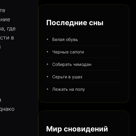
те
ание
Последние сны
а, где
сти в
Белая обувь
ы
Черные сапоги
Собирать чемодан
Серьги в ушах
Лежать на полу
я
днако
Мир сновидений