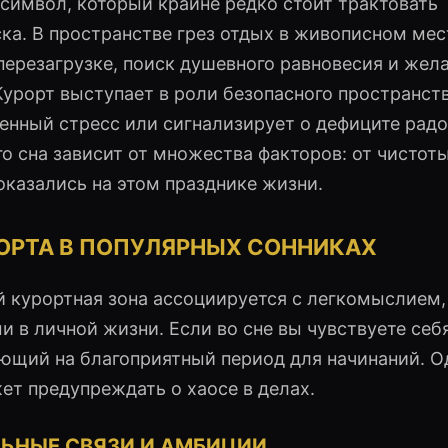
 символ, который крайне редко стоит трактовать
ска. В пространстве грез отдых в живописном мес
ерезагрузке, поиск душевного равновесия и жел
урорт выступает в роли безопасного пространств
енный стресс или сигнализирует о дефиците радо
о сна зависит от множества факторов: от чистот
оказались на этом празднике жизни.
ОРТА В ПОПУЛЯРНЫХ СОННИКАХ
й курортная зона ассоциируется с легкомыслием,
в личной жизни. Если во сне вы чувствуете себ
ающий на благоприятный период для начинаний. О
т предупреждать о хаосе в делах.
ЛЬНЫЕ СВЯЗИ И АМБИЦИИ