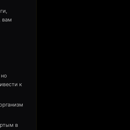
ги,
, вам
 но
ивести к
 организм
ертым в