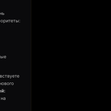
нь
иоритеты:
ные
вствуете
нового
й:
 на