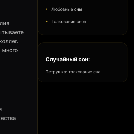
Любовные сны
Толкование снов
илия
пытываете
коллег.
м много
Случайный сон:
Петрушка: толкование сна
я
жества