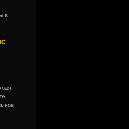
ы в
ЙС
ходят
те
выков