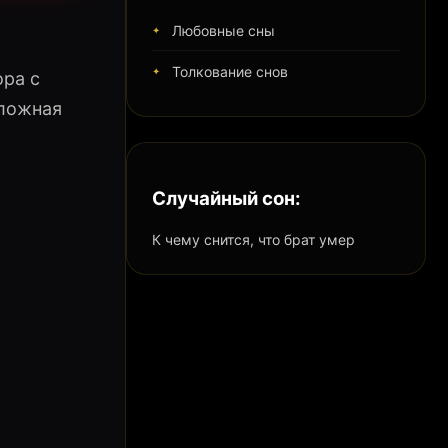
Любовные сны
Толкование снов
ора с
 ложная
Случайный сон:
К чему снится, что брат умер