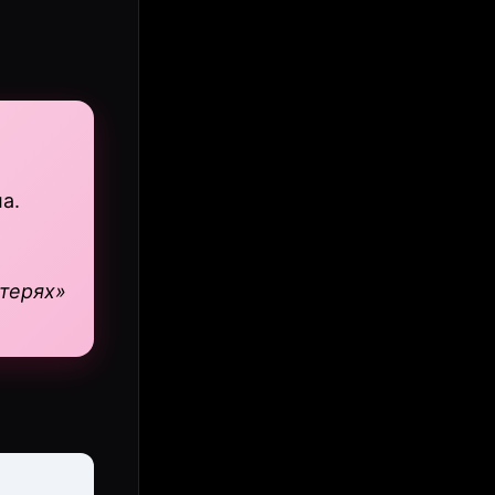
а.
отерях»