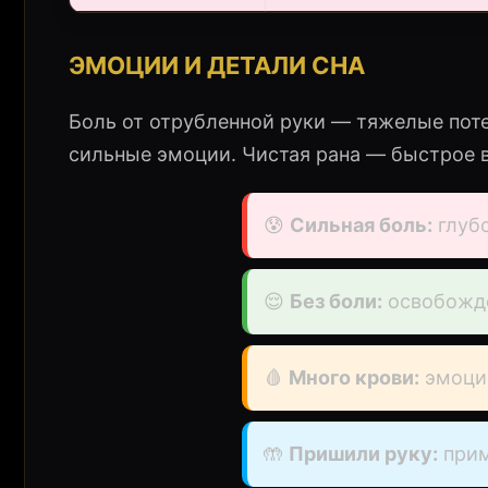
ЭМОЦИИ И ДЕТАЛИ СНА
Боль от отрубленной руки — тяжелые поте
сильные эмоции. Чистая рана — быстрое 
😰
Сильная боль:
глуб
😌
Без боли:
освобожде
🩸
Много крови:
эмоци
🤲
Пришили руку:
прим