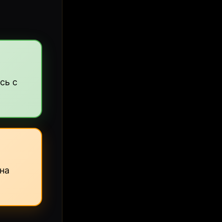
сь с
она