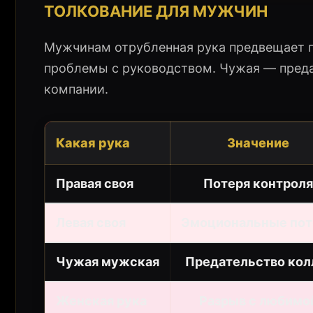
ТОЛКОВАНИЕ ДЛЯ МУЖЧИН
Мужчинам отрубленная рука предвещает п
проблемы с руководством. Чужая — предат
компании.
Какая рука
Значение
Правая своя
Потеря контроля
Левая своя
Эмоциональные пот
Чужая мужская
Предательство кол
Женская рука
Разрыв с любимо