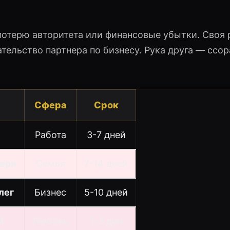
отерю авторитета или финансовые убытки. Своя 
ельство партнера по бизнесу. Рука друга — ссор
Сфера
Срок
Работа
3-7 дней
ери
Семья
7-14 дней
лег
Бизнес
5-10 дней
й
Любовь
1-3 дня