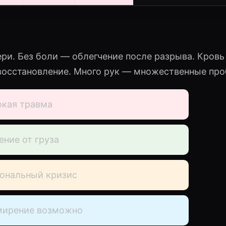
ри. Без боли — облегчение после разрыва. Кров
восстановление. Много рук — множественные пр
окая травма
ние от груза
ональный кризис
ирение возможно