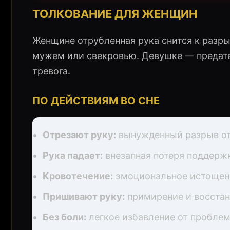
ТОЛКОВАНИЕ ДЛЯ ЖЕНЩИН
Женщине отрубленная рука снится к разр
мужем или свекровью. Девушке — предат
тревога.
ПО ДЕЙСТВИЯМ ВО СНЕ
Отрезают руку:
вынужденный разрыв о
Рука падает:
внезапная потеря поддерж
Кровотечение:
эмоциональное истощен
Пришивают руку:
примирение и восста
Без боли:
легкое избавление от пробле