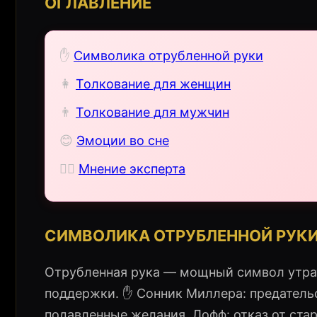
ОГЛАВЛЕНИЕ
✋
Символика отрубленной руки
👩
Толкование для женщин
👨
Толкование для мужчин
😊
Эмоции во сне
🧙‍♀️
Мнение эксперта
СИМВОЛИКА ОТРУБЛЕННОЙ РУКИ
Отрубленная рука — мощный символ утра
поддержки. ✋ Сонник Миллера: предательс
подавленные желания. Лофф: отказ от ста