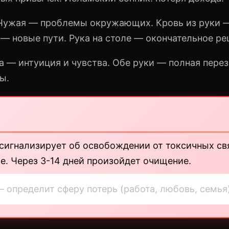
 Чужая — проблемы окружающих. Кровь из руки 
— новые пути. Рука на столе — окончательное ре
а — интуиция и чувства. Обе руки — полная перез
ы.
сигнализирует об освобождении от токсичных св
е. Через 3-14 дней произойдет очищение.
— определит сферу потерь (работа, любовь, семья)