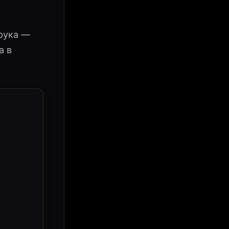
рука —
а в