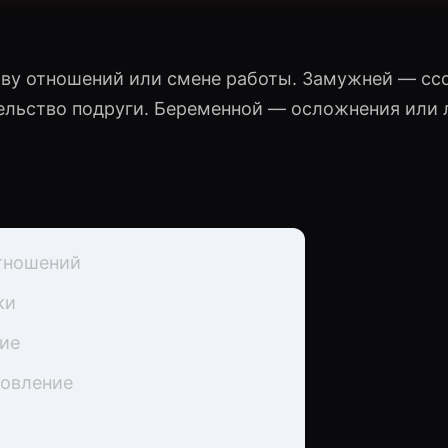
ыву отношений или смене работы. Замужней — сс
ельство подруги. Беременной — осложнения или
тношений
ки
ие
новление
м