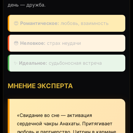
день — дружба.
😍
Романтическое:
любовь, взаимность
😳
Неловкое:
страх неудачи
✨
Идеальное:
судьбоносная встреча
МНЕНИЕ ЭКСПЕРТА
«Свидание во сне — активация
сердечной чакры Анахаты. Притягивает
любовь и партнерство. Цитрин в кармане