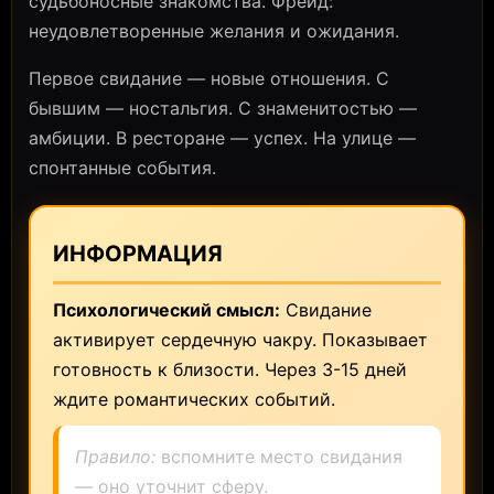
судьбоносные знакомства. Фрейд:
неудовлетворенные желания и ожидания.
Первое свидание — новые отношения. С
бывшим — ностальгия. С знаменитостью —
амбиции. В ресторане — успех. На улице —
спонтанные события.
ИНФОРМАЦИЯ
Психологический смысл:
Свидание
активирует сердечную чакру. Показывает
готовность к близости. Через 3-15 дней
ждите романтических событий.
Правило:
вспомните место свидания
— оно уточнит сферу.