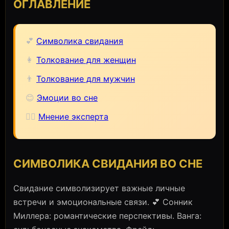
ОГЛАВЛЕНИЕ
💕
Символика свидания
👩
Толкование для женщин
👨
Толкование для мужчин
😊
Эмоции во сне
🧙‍♀️
Мнение эксперта
СИМВОЛИКА СВИДАНИЯ ВО СНЕ
Свидание символизирует важные личные
встречи и эмоциональные связи. 💕 Сонник
Миллера: романтические перспективы. Ванга: