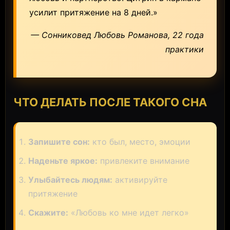
усилит притяжение на 8 дней.»
— Сонниковед Любовь Романова, 22 года
практики
ЧТО ДЕЛАТЬ ПОСЛЕ ТАКОГО СНА
Запишите сон:
кто был, место, эмоции
Наденьте яркое:
привлеките внимание
Улыбайтесь людям:
активируйте
притяжение
Скажите:
«Любовь ко мне идет легко»