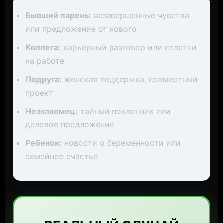
Бывший парень:
незавершенные чувства
или предложение от нового
Коллега:
карьерный разговор или сплетни
на работе
Подруга:
женская поддержка, совместный
проект
Незнакомец:
тайный поклонник или
деловое предложение
Ребенок:
новости о беременности или
семейное счастье