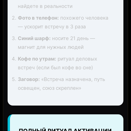
найдете в реальности
Фото в телефон:
похожего человека
— ускорит встречу в 3 раза
Синий шарф:
носите 21 день —
магнит для нужных людей
Кофе по утрам:
ритуал деловых
встреч (если был кофе во сне)
Заговор:
«Встреча назначена, путь
освещен, союз скреплен»