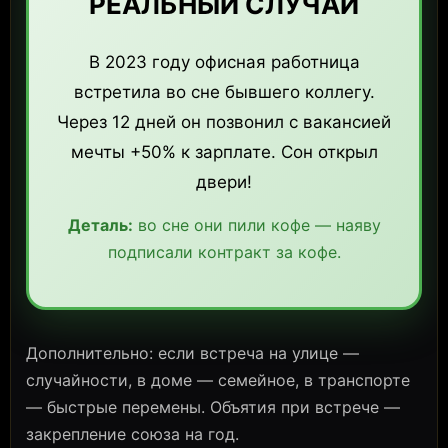
РЕАЛЬНЫЙ СЛУЧАЙ
В 2023 году офисная работница
встретила во сне бывшего коллегу.
Через 12 дней он позвонил с вакансией
мечты +50% к зарплате. Сон открыл
двери!
Деталь:
во сне они пили кофе — наяву
подписали контракт за кофе.
Дополнительно: если встреча на улице —
случайности, в доме — семейное, в транспорте
— быстрые перемены. Объятия при встрече —
закрепление союза на год.