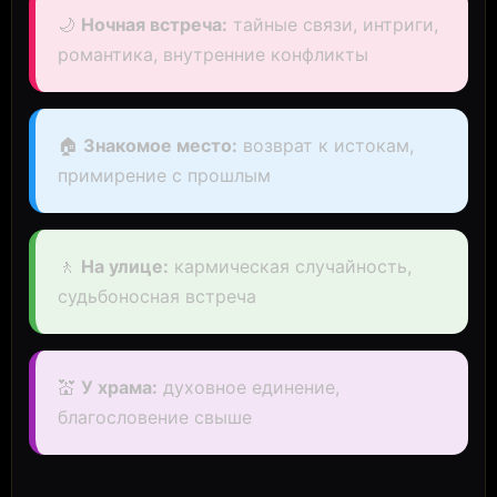
🌙
Ночная встреча:
тайные связи, интриги,
романтика, внутренние конфликты
🏠
Знакомое место:
возврат к истокам,
примирение с прошлым
🚶
На улице:
кармическая случайность,
судьбоносная встреча
💒
У храма:
духовное единение,
благословение свыше