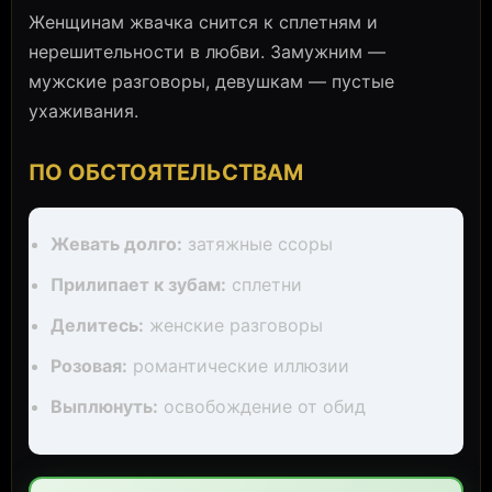
Женщинам жвачка снится к сплетням и
нерешительности в любви. Замужним —
мужские разговоры, девушкам — пустые
ухаживания.
ПО ОБСТОЯТЕЛЬСТВАМ
Жевать долго:
затяжные ссоры
Прилипает к зубам:
сплетни
Делитесь:
женские разговоры
Розовая:
романтические иллюзии
Выплюнуть:
освобождение от обид