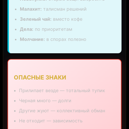
Малахит:
талисман решений
Зеленый чай:
вместо кофе
Дела:
по приоритетам
Молчание:
в спорах полезно
ОПАСНЫЕ ЗНАКИ
Прилипает везде — тотальный тупик
Черная много — долги
Другие жуют — коллективный обман
Не отходит — зависимость