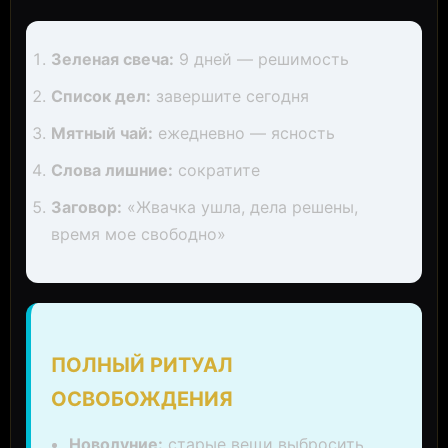
Зеленая свеча:
9 дней — решимость
Список дел:
завершите сегодня
Мятный чай:
ежедневно — ясность
Слова лишние:
сократите
Заговор:
«Жвачка ушла, дела решены,
время мое свободно»
ПОЛНЫЙ РИТУАЛ
ОСВОБОЖДЕНИЯ
Новолуние:
старые вещи выбросить