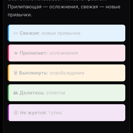
Прилипающая — осложнения, свежая — новые
привычки.
🍬
Свежая:
новые привычки
🫦
Прилипает:
осложнения
🗑️
Выплюнуть:
освобождение
👥
Делитесь:
сплетни
😩
Не жуется:
тупик