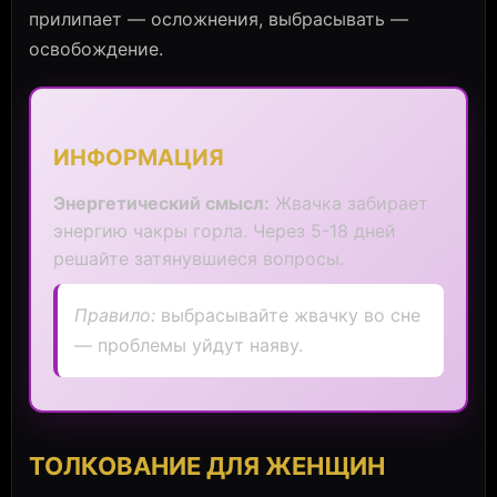
прилипает — осложнения, выбрасывать —
освобождение.
ИНФОРМАЦИЯ
Энергетический смысл:
Жвачка забирает
энергию чакры горла. Через 5-18 дней
решайте затянувшиеся вопросы.
Правило:
выбрасывайте жвачку во сне
— проблемы уйдут наяву.
ТОЛКОВАНИЕ ДЛЯ ЖЕНЩИН