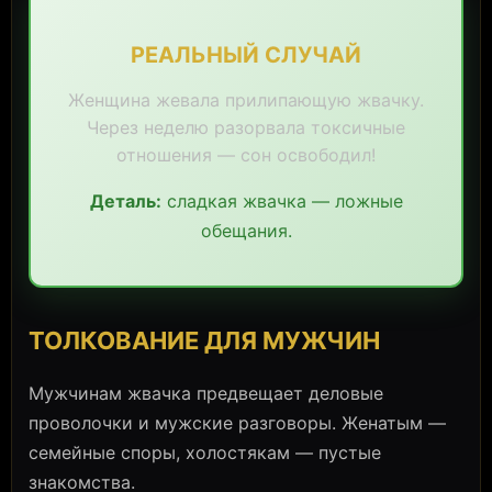
РЕАЛЬНЫЙ СЛУЧАЙ
Женщина жевала прилипающую жвачку.
Через неделю разорвала токсичные
отношения — сон освободил!
Деталь:
сладкая жвачка — ложные
обещания.
ТОЛКОВАНИЕ ДЛЯ МУЖЧИН
Мужчинам жвачка предвещает деловые
проволочки и мужские разговоры. Женатым —
семейные споры, холостякам — пустые
знакомства.