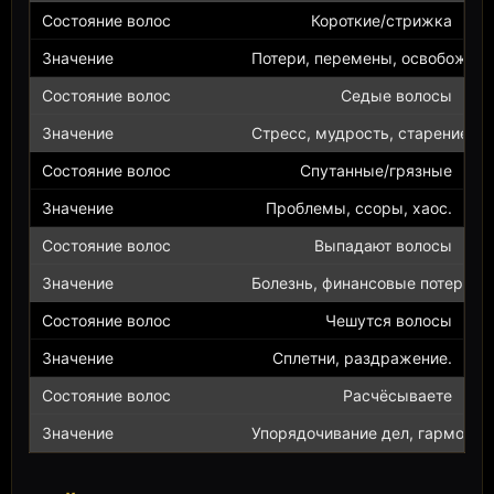
Короткие/стрижка
Потери, перемены, освобожден
Седые волосы
Стресс, мудрость, старение.
Спутанные/грязные
Проблемы, ссоры, хаос.
Выпадают волосы
Болезнь, финансовые потери.
Чешутся волосы
Сплетни, раздражение.
Расчёсываете
Упорядочивание дел, гармония