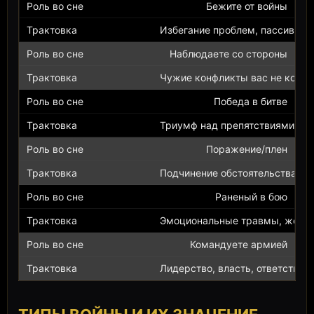
Бежите от войны
Избегание проблем, пассивност
Наблюдаете со стороны
Чужие конфликты вас не косну
Победа в битве
Триумф над препятствиями.
Поражение/плен
Подчинение обстоятельствам.
Раненый в бою
Эмоциональные травмы, жертв
Командуете армией
Лидерство, власть, ответствен