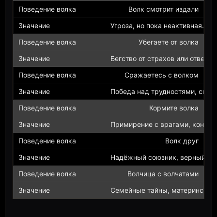
Волк смотрит издали
Угроза, но пока неактивная.
Убегаете от волка
Бегство от страхов или ответст
Сражаетесь с волком
Победа над трудностями, сила 
Кормите волка
Примирение с врагами, контрол
Волк друг
Надёжный союзник, верный дру
Волчица с волчатами
Семейные тайны, материнская 