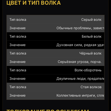
ЦВЕТ И ТИП ВОЛКА
Серый волк
Обычные проблемы, завистник
Белый волк
Духовная сила, редкая удача.
Чёрный волк
Серьёзная угроза, порча.
Волк-оборотень
Двуличные люди, предательств
Стая волков
Коллективные интриги, сплетни