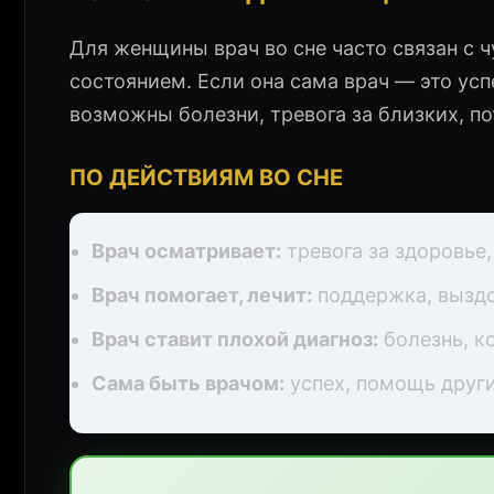
Для женщины врач во сне часто связан с 
состоянием. Если она сама врач — это усп
возможны болезни, тревога за близких, п
ПО ДЕЙСТВИЯМ ВО СНЕ
Врач осматривает:
тревога за здоровье,
Врач помогает, лечит:
поддержка, выздо
Врач ставит плохой диагноз:
болезнь, к
Сама быть врачом:
успех, помощь други