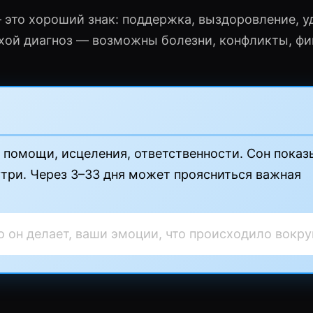
 это хороший знак: поддержка, выздоровление, 
охой диагноз — возможны болезни, конфликты, ф
помощи, исцеления, ответственности. Сон показ
нутри. Через 3–33 дня может проясниться важная
о он делает, ваши эмоции, что происходило вокруг