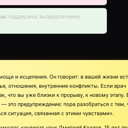
щь:
поддержка, выздоровление,
ощи и исцеления. Он говорит: в вашей жизни ес
вье, отношения, внутренние конфликты. Если врач
к, что вы уже близки к прорыву, к новому этапу. 
 — это предупреждение: пора разобраться с тем, 
ся ситуация, связанная с этими чувствами».
ихолог, кандидат наук Дмитрий Козлов, 15 лет п