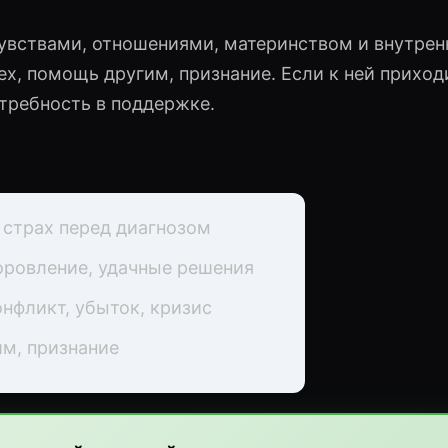
чувствами, отношениями, материнством и внутре
ех, помощь другим, признание. Если к ней приход
отребность в поддержке.
 страх перед диагнозом
ровление, удачные решения
онфликт, убыток, кризис
м, признание