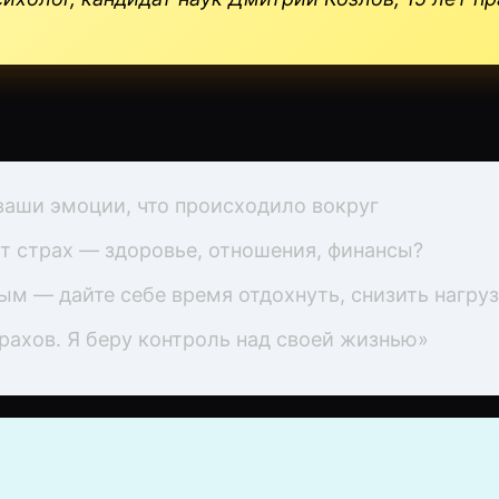
 ваши эмоции, что происходило вокруг
т страх — здоровье, отношения, финансы?
м — дайте себе время отдохнуть, снизить нагру
рахов. Я беру контроль над своей жизнью»