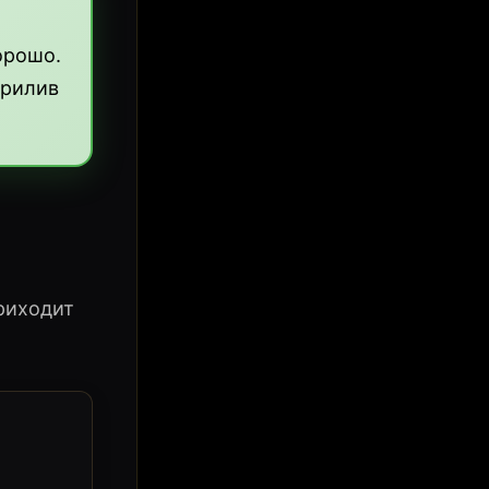
орошо.
прилив
приходит