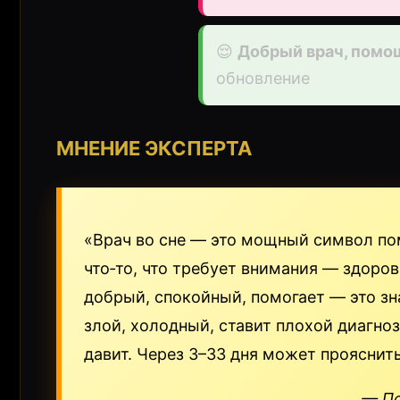
😌
Добрый врач, помо
обновление
МНЕНИЕ ЭКСПЕРТА
«Врач во сне — это мощный символ пом
что‑то, что требует внимания — здоро
добрый, спокойный, помогает — это зна
злой, холодный, ставит плохой диагноз
давит. Через 3–33 дня может прояснить
— Пс