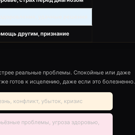
здоровление, удачные решения
омощь другим, признание
 острее реальные проблемы. Спокойные или даже
уже готов к исцелению, даже если это болезненно.
знь, конфликт, убыток, кризис
ьёзные проблемы, угроза здоровью,