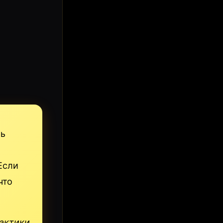
ть
Если
что
рактики