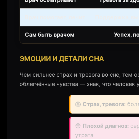
Врач помогает, лечит
Поддержка, вы
Сам быть врачом
Успех, п
ЭМОЦИИ И ДЕТАЛИ СНА
Чем сильнее страх и тревога во сне, тем
облегчённые чувства — знак, что человек 
😱
Страх, тревога:
боле
😨
Плохой диагноз:
сер
утрата