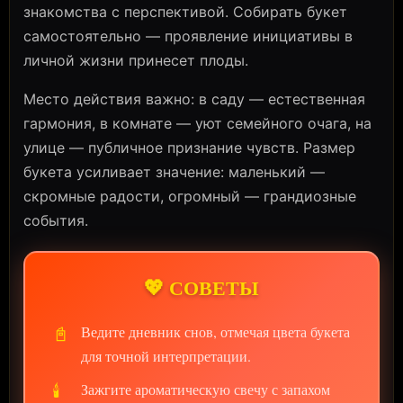
знакомства с перспективой. Собирать букет
самостоятельно — проявление инициативы в
личной жизни принесет плоды.
Место действия важно: в саду — естественная
гармония, в комнате — уют семейного очага, на
улице — публичное признание чувств. Размер
букета усиливает значение: маленький —
скромные радости, огромный — грандиозные
события.
💖 СОВЕТЫ
📓
Ведите дневник снов, отмечая цвета букета
для точной интерпретации.
🕯️
Зажгите ароматическую свечу с запахом