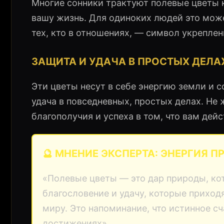
Многие сонники трактуют полевые цветы к
вашу жизнь. Для одиноких людей это може
тех, кто в отношениях, — символ укреплен
ЗАЩИТА И УДАЧА В ПРОСТЫХ ДЕЛА
Эти цветы несут в себе энергию земли и с
удача в повседневных, простых делах. Не
благополучия и успеха в том, что вам дей
🔮 МНЕНИЕ ЭКСПЕРТА: ЭНЕРГИЯ 
«Полевые цветы — это дар природы, ко
благословение и удачу, которые приходя
миру. Это напоминание, что истинное сч
достижениях».