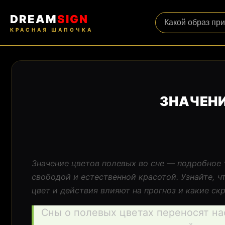
DREAM
SIGN
КРАСНАЯ ШАПОЧКА
ЗНАЧЕНИ
Значение цветов полевых во сне — подробное 
свободой и естественной красотой. Узнайте, 
цвет и действия влияют на прогноз и какие ск
Сны о полевых цветах переносят на