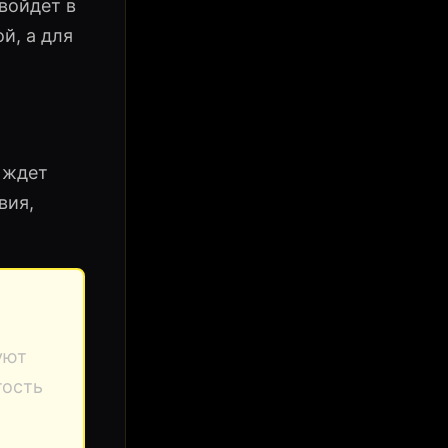
войдет в
й, а для
с ждет
вия,
уют
тость