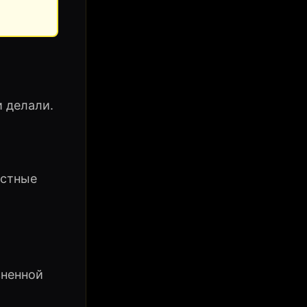
и делали.
остные
зненной