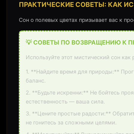
ПРАКТИЧЕСКИЕ СОВЕТЫ: КАК И
Сон о полевых цветах призывает вас к пр
💡 СОВЕТЫ ПО ВОЗВРАЩЕНИЮ К П
Используйте этот мистический сон как 
1. **Найдите время для природы:** Прог
баланс.
2. **Будьте искренни:** Не бойтесь проя
естественность — ваша сила.
3. **Цените простые радости:** Обрати
не гонитесь за сложными целями.