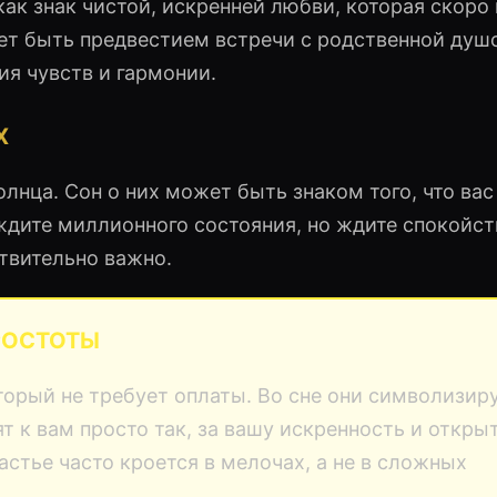
ак знак чистой, искренней любви, которая скоро 
т быть предвестием встречи с родственной душо
ия чувств и гармонии.
Х
олнца. Сон о них может быть знаком того, что ва
 ждите миллионного состояния, но ждите спокойст
ствительно важно.
ПРОСТОТЫ
торый не требует оплаты. Во сне они символизир
т к вам просто так, за вашу искренность и откры
астье часто кроется в мелочах, а не в сложных