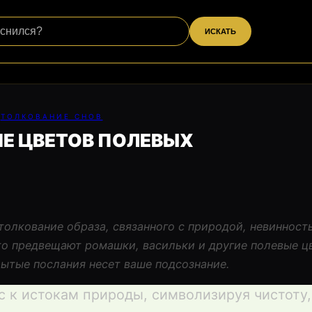
ИСКАТЬ
ТОЛКОВАНИЕ СНОВ
Е ЦВЕТОВ ПОЛЕВЫХ
толкование образа, связанного с природой, невинност
что предвещают ромашки, васильки и другие полевые ц
рытые послания несет ваше подсознание.
с к истокам природы, символизируя чистоту,