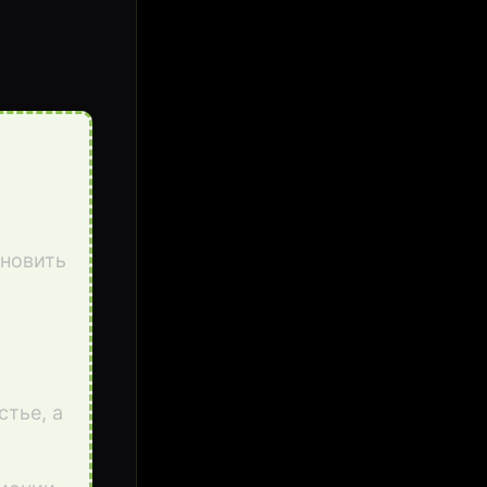
ановить
стье, а