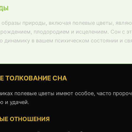
ОДЫ
 образы природы, включая полевые цветы, являю
рождением, плодородием и исцелением. Сон с э
 динамику в вашем психическом состоянии и свя
Е ТОЛКОВАНИЕ СНА
никах полевые цветы имеют особое, часто пророч
ю и удачей.
ТЫЕ ОТНОШЕНИЯ