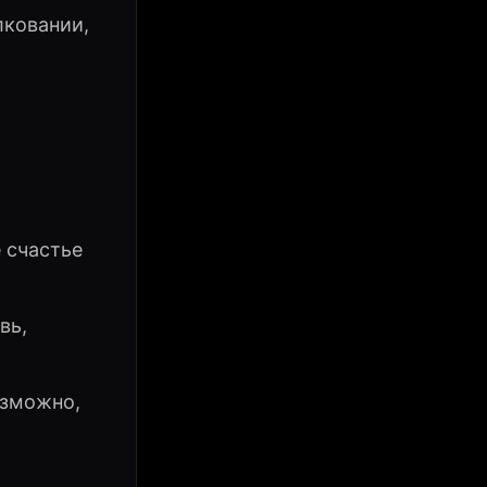
лковании,
 счастье
вь,
озможно,