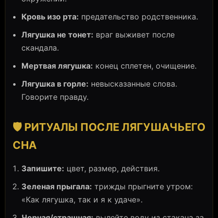
Кровь изо рта:
предательство родственника.
Лягушка не тонет:
враг выживет после
скандала.
Мертвая лягушка:
конец сплетен, очищение.
Лягушка в горле:
невысказанные слова.
Говорите правду.
🛡️ РИТУАЛЫ ПОСЛЕ ЛЯГУШАЧЬЕГО
СНА
Запишите:
цвет, размер, действия.
Зеленая прыгала:
трижды прыгните утром:
«Как лягушка, так и я к удаче».
Черная/страшная:
вылейте воду из стакана за