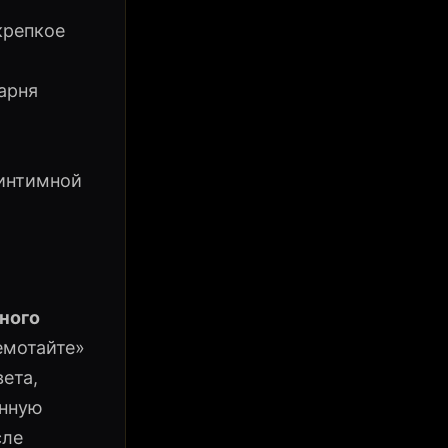
крепкое
арня
 интимной
ного
емотайте»
вета,
онную
сле