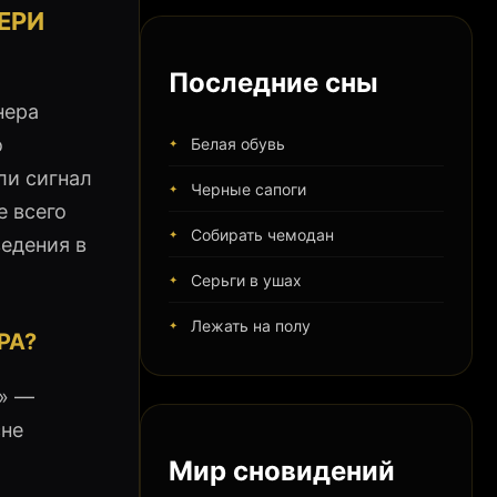
ЕРИ
Последние сны
нера
о
Белая обувь
ли сигнал
Черные сапоги
е всего
Собирать чемодан
ведения в
Серьги в ушах
Лежать на полу
РА?
с» —
сне
Мир сновидений