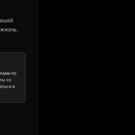
вашей
 жизнь.
ипами по
ты со
аться в