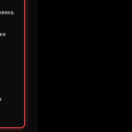
овека.
же
в