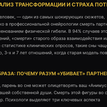
НАЛИЗ ТРАНСФОРМАЦИИ И СТРАХА ПОТ
человек, — один из самых шокирующих сюжетов,
ко в профессиональной онейрологии смерть парт
менованием физической гибели. В 94% случаев эт
ний, «смерти» старого образа взаимодействия и
 статистике клинических опросов, такие сны чащ
 3-х и 7 лет отношений, когда старая модель по
АЗА: ПОЧЕМУ РАЗУМ «УБИВАЕТ» ПАРТНЕ
, парень во сне может олицетворять ваш «Аниму
ашей собственной души. Смерть этой фигуры во 
ор. Психологи выделяют три ключевых аспекта