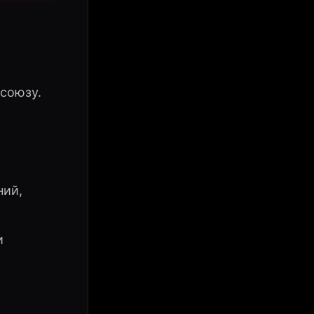
союзу.
ний,
и