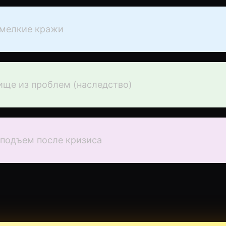
 мелкие кражи
ще из проблем (наследство)
подъем после кризиса