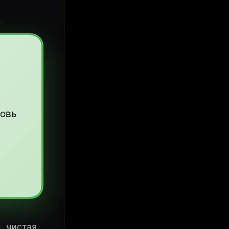
ровь
, чистая