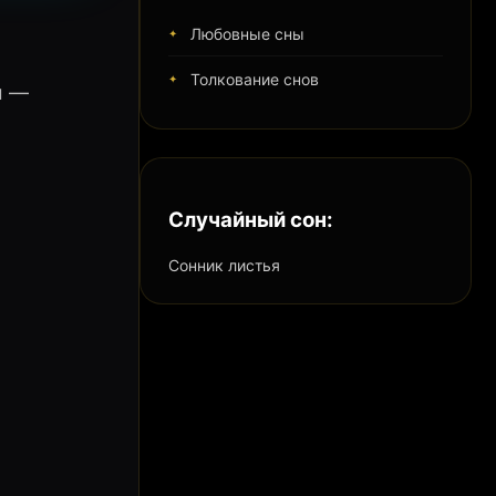
Любовные сны
Толкование снов
м —
Случайный сон:
Сонник листья