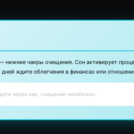
— нижние чакры очищения. Сон активирует проц
7 дней ждите облегчения в финансах или отношени
дите через нее, очищение неизбежно.