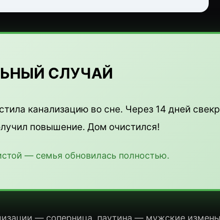
ЛЬНЫЙ СЛУЧАЙ
тила канализацию во сне. Через 14 дней свек
олучил повышение. Дом очистился!
истой — семья обновилась полностью.
лизации — соперница, паутина — мужские измены