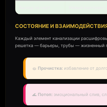
Выход на свет
Новый контракт,
СОСТОЯНИЕ И ВЗАИМОДЕЙСТВИЯ
Каждый элемент канализации расшифровыв
решетка — барьеры, трубы — жизненный п
🧽
Прочистка:
избавление от долго
🌊
Потоп:
эмоциональный слив, с