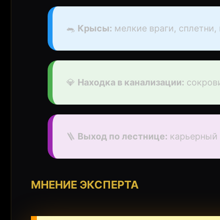
🐀
Крысы:
мелкие враги, сплетни,
💎
Находка в канализации:
сокрови
🪜
Выход по лестнице:
карьерный 
МНЕНИЕ ЭКСПЕРТА