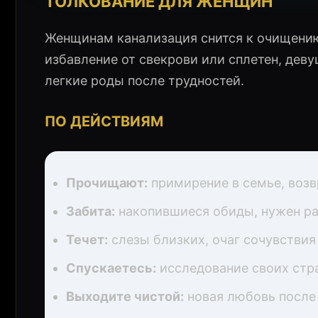
ТОЛКОВАНИЕ ДЛЯ ЖЕНЩИН
Женщинам канализация снится к очищени
избавление от свекрови или сплетен, де
легкие роды после трудностей.
ПО ДЕЙСТВИЯМ
Прочищают:
примирение в семье, воз
Забита:
накопившиеся обиды, нужен ра
Течет:
слезы близких, очаг сочувствия
Спускаетесь:
исследование своих стр
Выходите чистой:
новая любовь после