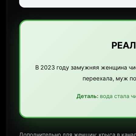
РЕА
В 2023 году замужняя женщина чис
переехала, муж п
Деталь:
вода стала ч
Дополнительно для женщин: крыса в кана