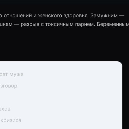
ю отношений и женского здоровья. Замужним —
вушкам — разрыв с токсичным парнем. Беременны
врат мужа
зговор
ахов
 кризиса