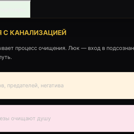
 партнеры
 С КАНАЛИЗАЦИЕЙ
ает процесс очищения. Люк — вход в подсознан
уть.
в, предателей, негатива
лезы очищают душу