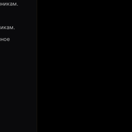
нникам.
никам.
чное