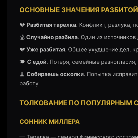
ОСНОВНЫЕ ЗНАЧЕНИЯ РАЗБИТОЙ 
💔
Разбитая тарелка
. Конфликт, разлука, 
💰
Случайно разбила
. Один из источников
💔
Уже разбитая
. Общее ухудшение дел, к
🍽️
С едой
. Потеря, семейные разногласия,
🧹
Собираешь осколки
. Попытка исправи
работу.
ТОЛКОВАНИЕ ПО ПОПУЛЯРНЫМ 
СОННИК МИЛЛЕРА
— Тарелка — символ финансового состоян