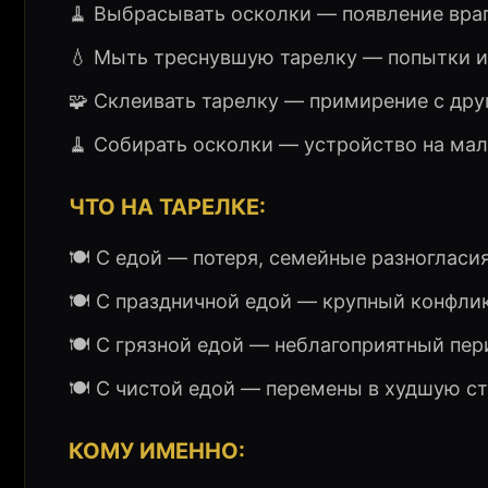
🧹 Выбрасывать осколки — появление враг
💧 Мыть треснувшую тарелку — попытки и
🧩 Склеивать тарелку — примирение с дру
🧹 Собирать осколки — устройство на ма
ЧТО НА ТАРЕЛКЕ:
🍽️ С едой — потеря, семейные разногласия
🍽️ С праздничной едой — крупный конфлик
🍽️ С грязной едой — неблагоприятный пер
🍽️ С чистой едой — перемены в худшую ст
КОМУ ИМЕННО: