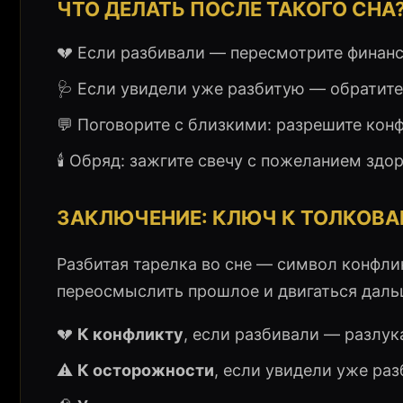
ЧТО ДЕЛАТЬ ПОСЛЕ ТАКОГО СНА
💔 Если разбивали — пересмотрите финанс
🩺 Если увидели уже разбитую — обратите 
💬 Поговорите с близкими: разрешите кон
🕯️ Обряд: зажгите свечу с пожеланием здо
ЗАКЛЮЧЕНИЕ: КЛЮЧ К ТОЛКОВА
Разбитая тарелка во сне — символ конфлик
переосмыслить прошлое и двигаться даль
💔
К конфликту
, если разбивали — разлука
⚠️
К осторожности
, если увидели уже ра