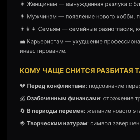
👩 Женщинам — вынужденная разлука с бли
👨 Мужчинам — появление нового хобби, пр
👨‍👩‍👧 Семьям — семейные разногласия, 
💼 Карьеристам — ухудшение профессиона
инвестирование.
КОМУ ЧАЩЕ СНИТСЯ РАЗБИТАЯ Т
💔
Перед конфликтами
: подсознание пере
💰
Озабоченным финансами
: отражение т
🔄
В периоды перемен
: желание нового эт
🌟
Творческим натурам
: символ завершен