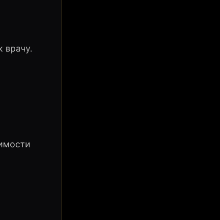
 врачу.
димости