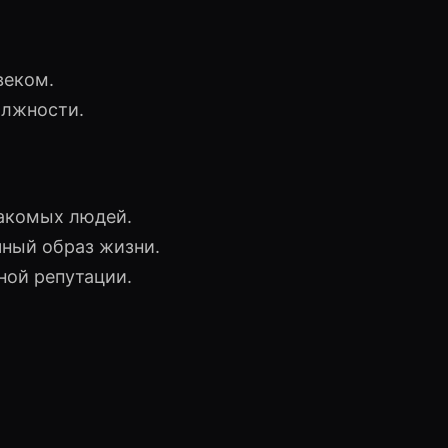
веком.
олжности.
акомых людей.
ный образ жизни.
ной репутации.