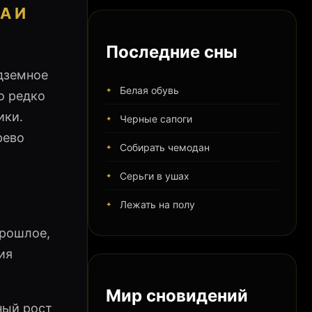
А И
Последние сны
дземное
Белая обувь
о редко
ики.
Черные сапоги
рево
Собирать чемодан
Серьги в ушах
Лежать на полу
прошлое,
ия
Мир сновидений
ный рост