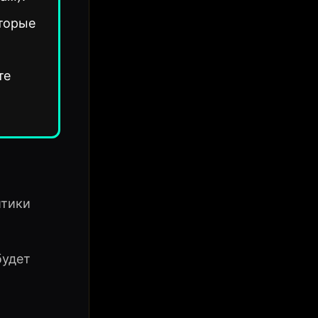
торые
те
итики
будет