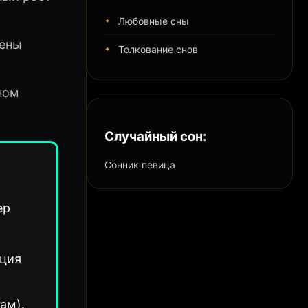
Любовные сны
мены
Толкование снов
ном
Случайный сон:
Сонник певица
ер
ация
ам).