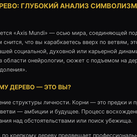
ЕРЕВО: ГЛУБОКИЙ АНАЛИЗ СИМВОЛИЗМ
яется «Axis Mundi» — осью мира, соединяющей по
 снится, что вы карабкаетесь вверх по ветвям, эт
вашей социальной, духовной или карьерной динам
в области онейрологии, сюжет с подъемом на де
одоления».
МУ ДЕРЕВО — ЭТО ВЫ?
ние структуры личности. Корни — это предки и 
и ветви — амбиции и будущее. Процесс восхожден
ания над обстоятельствами или поиск убежища.
 по крепкому дереву предвещает профессиональ