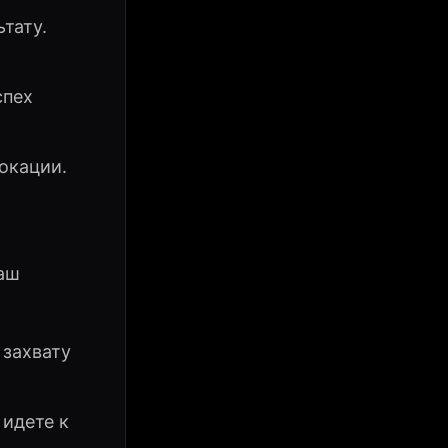
тату.
спех
окации.
ваш
 захвату
 идете к