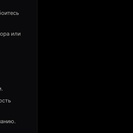
боитесь
тора или
и.
ость
нанию.