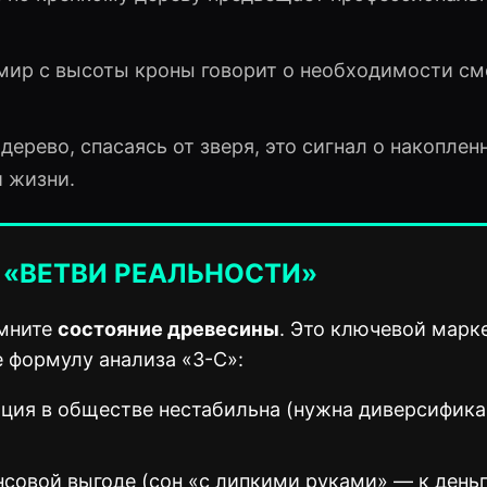
мир с высоты кроны говорит о необходимости с
дерево, спасаясь от зверя, это сигнал о накоплен
й жизни.
 «ВЕТВИ РЕАЛЬНОСТИ»
омните
состояние древесины
. Это ключевой марк
 формулу анализа «3-С»:
иция в обществе нестабильна (нужна диверсифик
совой выгоде (сон «с липкими руками» — к деньг