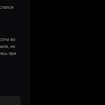
стался
соты во
али, но
тесь при