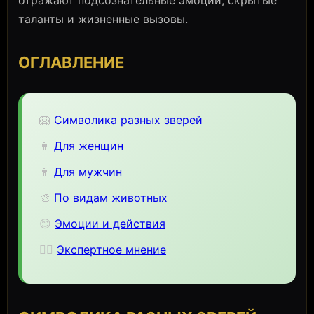
отражают подсознательные эмоции, скрытые
таланты и жизненные вызовы.
ОГЛАВЛЕНИЕ
🦁
Символика разных зверей
👩
Для женщин
👨
Для мужчин
🎨
По видам животных
😊
Эмоции и действия
🧙‍♀️
Экспертное мнение