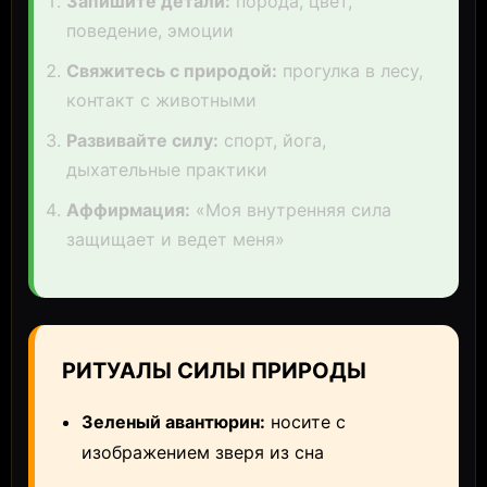
Запишите детали:
порода, цвет,
поведение, эмоции
Свяжитесь с природой:
прогулка в лесу,
контакт с животными
Развивайте силу:
спорт, йога,
дыхательные практики
Аффирмация:
«Моя внутренняя сила
защищает и ведет меня»
РИТУАЛЫ СИЛЫ ПРИРОДЫ
Зеленый авантюрин:
носите с
изображением зверя из сна