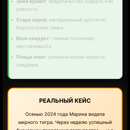
Змея кусает:
предательство подруги или
ревность
Стадо коров:
материальный достаток,
благополучие семьи
Волк следует:
тайный поклонник,
настойчивость
Птицы поют:
романтические новости,
свидания
РЕАЛЬНЫЙ КЕЙС
Осенью 2024 года Марина видела
мирного тигра. Через неделю успешный