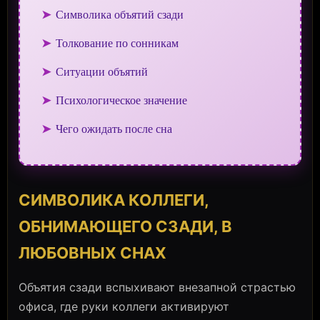
➤
Символика объятий сзади
➤
Толкование по сонникам
➤
Ситуации объятий
➤
Психологическое значение
➤
Чего ожидать после сна
СИМВОЛИКА КОЛЛЕГИ,
ОБНИМАЮЩЕГО СЗАДИ, В
ЛЮБОВНЫХ СНАХ
Объятия сзади вспыхивают внезапной страстью
офиса, где руки коллеги активируют