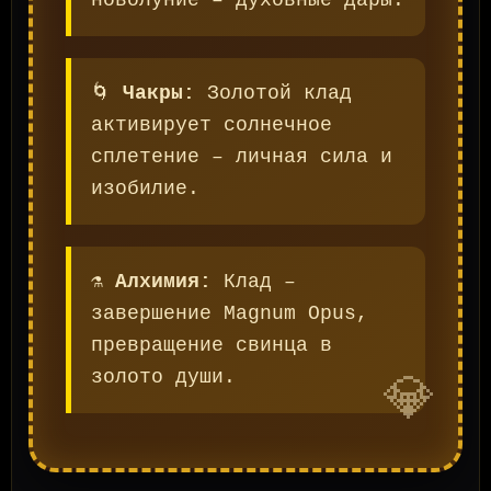
новолуние – духовные дары.
🌀
Чакры:
Золотой клад
активирует солнечное
сплетение – личная сила и
изобилие.
⚗️
Алхимия:
Клад –
завершение Magnum Opus,
превращение свинца в
золото души.
💎