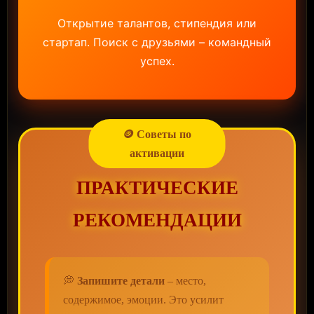
Открытие талантов, стипендия или
стартап. Поиск с друзьями – командный
успех.
🪙 Советы по
активации
ПРАКТИЧЕСКИЕ
РЕКОМЕНДАЦИИ
💭
Запишите детали
– место,
содержимое, эмоции. Это усилит