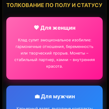
ТОЛКОВАНИЕ ПО ПОЛУ И СТАТУСУ
💖 Для женщин
Клад сулит эмоциональное изобилие:
гармоничные отношения, беременность
или творческий прорыв. Монеты –
стабильный партнер, камни – внутренняя
красота.
💼 Для мужчин
Карьерный взлет, выгодные контракты