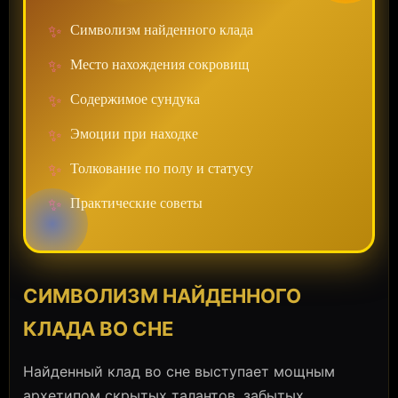
✨
Символизм найденного клада
✨
Место нахождения сокровищ
✨
Содержимое сундука
✨
Эмоции при находке
✨
Толкование по полу и статусу
✨
Практические советы
СИМВОЛИЗМ НАЙДЕННОГО
КЛАДА ВО СНЕ
Найденный клад во сне выступает мощным
архетипом скрытых талантов, забытых