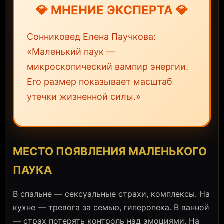
💎 МНЕНИЕ ЭКСПЕРТА 💎
Сонниковед Елена Паучкова:
«Маленький паук —
микроскопический вампир энергии.
Его размер показывает масштаб
утечки жизненной силы.»
МЕСТО ПОЯВЛЕНИЯ МАЛЕНЬКОГО
ПАУКА
В спальне — сексуальные страхи, комплексы. На
кухне — тревога за семью, гиперопека. В ванной
— страх потерять контроль над эмоциями. На