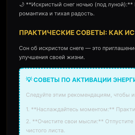
🌙 **Искристый снег ночью (под луной):**
романтика и тихая радость.
ПРАКТИЧЕСКИЕ СОВЕТЫ: КАК И
Сон об искристом снеге — это приглашение
улучшения своей жизни.
💡 СОВЕТЫ ПО АКТИВАЦИИ ЭНЕРГ
Следуйте этим рекомендациям, чтобы и
1. **Наслаждайтесь моментом:** Практи
2. **Очистите свои мысли:** Отпустите 
чистого листа.