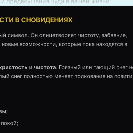
 и предвкушения чуда в вашей жизни.
СТИ В СНОВИДЕНИЯХ
ый символ. Он олицетворяет чистоту, забвение,
, новые возможности, которые пока находятся в
кристость
и
чистота
. Грязный или тающий снег н
лый снег полностью меняет толкование на позити
зы;
 покой;