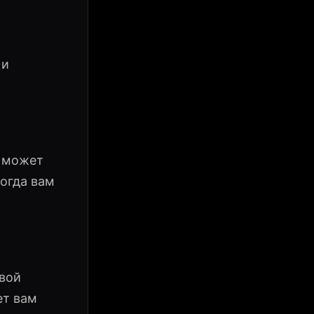
 и
н может
когда вам
овой
ет вам