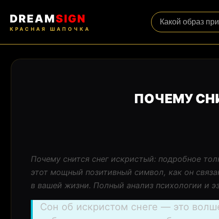
DREAM
SIGN
КРАСНАЯ ШАПОЧКА
ПОЧЕМУ СН
Почему снится снег искристый: подробное толк
этот мощный позитивный символ, как он связа
в вашей жизни. Полный анализ психологии и э
Сон об искристом снеге — это волш