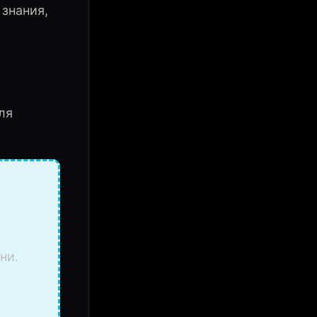
 знания,
ля
ни.