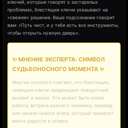
ключей, которые говорят о застарелых
проблемах, блестящие ключи указывают на
«свежее» решение. Ваше подсознание говорит
вам: «Путь чист, и у тебя есть все инструменты,
чтобы открыть нужную дверь».
✨ МНЕНИЕ ЭКСПЕРТА: СИМВОЛ
СУДЬБОНОСНОГО МОМЕНТА ✨
Многие сонологи считают, что блестящие,
сияющие ключи предвещают поворотный
момент в жизни. Это может быть новая
работа, встреча важного человека, переезд
или начало нового этапа, который принесет
много радости и успеха.