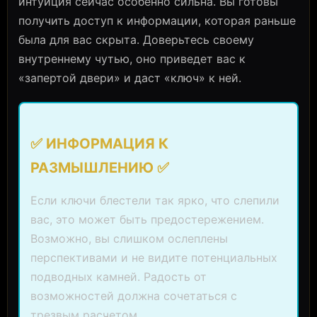
интуиция сейчас особенно сильна. Вы готовы
получить доступ к информации, которая раньше
была для вас скрыта. Доверьтесь своему
внутреннему чутью, оно приведет вас к
«запертой двери» и даст «ключ» к ней.
✅ ИНФОРМАЦИЯ К
РАЗМЫШЛЕНИЮ ✅
Если ключи блестели так ярко, что слепили
вас, это может быть предостережением.
Возможно, вы слишком ослеплены
перспективами и не видите потенциальных
подводных камней. Радость от
возможностей должна сочетаться с
трезвым расчетом.