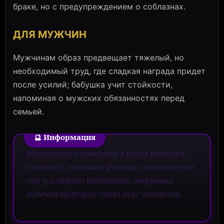
браке, но с предупреждением о соблазнах.
ДЛЯ МУЖЧИН
Мужчинам образ предвещает тяжелый, но
необходимый труд, где сладкая награда придет
после усилий; бабушка учит стойкости,
напоминая о мужских обязанностях перед
семьей.
🔮 Информация
Мистически конфеты в руках бабушки
связаны с лунными фазами: в полнолуние
сон усиливает интуицию, открывая
видения будущего через вкус угощения.