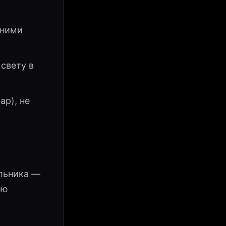
нними
свету в
ар), не
альника —
ью