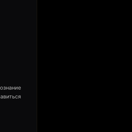
сознание
равиться