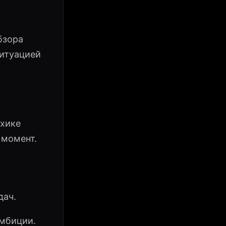
бзора
ситуацией
ихике
 момент.
дач.
амбиции.