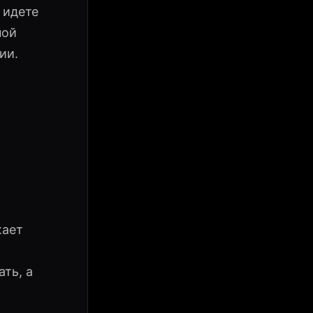
 идете
ной
ии.
жает
ть, а