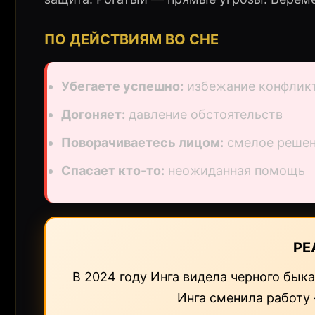
ПО ДЕЙСТВИЯМ ВО СНЕ
Убегаете успешно:
избежание конфлик
Догоняет:
давление обстоятельств
Поворачиваетесь лицом:
смелое реше
Спасает кто-то:
неожиданная помощь
РЕ
В 2024 году Инга видела черного бык
Инга сменила работу