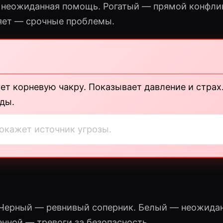
 неожиданная помощь. Рогатый — прямой конфлик
няет — срочные проблемы.
т корневую чакру. Показывает давление и страх
ды.
окажет источник угрозы.
 Черный — ревнивый соперник. Белый — неожида
нной — тревоги за безопасность.