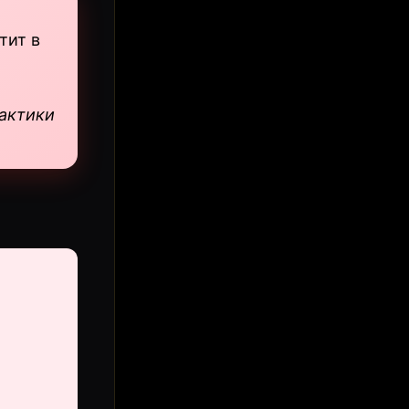
тит в
актики