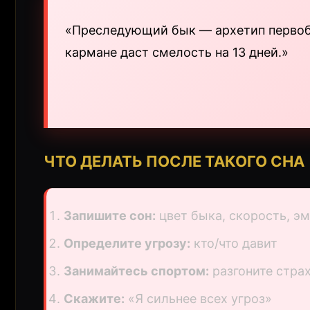
«Преследующий бык — архетип первобы
кармане даст смелость на 13 дней.»
ЧТО ДЕЛАТЬ ПОСЛЕ ТАКОГО СНА
Запишите сон:
цвет быка, скорость, э
Определите угрозу:
кто/что давит
Занимайтесь спортом:
разгоните стра
Скажите:
«Я сильнее всех угроз»