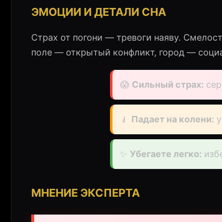
ЭМОЦИИ И ДЕТАЛИ СНА
Страх от погони — тревоги наяву. Смелост
поле — открытый конфликт, город — соци
😱
Сильный страх:
сер
🧎
Падает на колени:
у
✨
Убегаете легко:
изб
МНЕНИЕ ЭКСПЕРТА