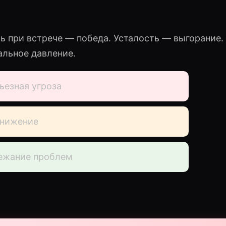
ь при встрече — победа. Усталость — выгорание.
альное давление.
ьезная угроза
нижение
ежание проблем