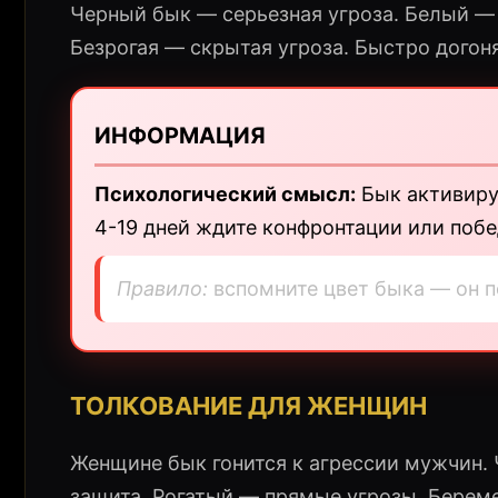
Черный бык — серьезная угроза. Белый —
Безрогая — скрытая угроза. Быстро дого
ИНФОРМАЦИЯ
Психологический смысл:
Бык активируе
4-19 дней ждите конфронтации или побе
Правило:
вспомните цвет быка — он п
ТОЛКОВАНИЕ ДЛЯ ЖЕНЩИН
Женщине бык гонится к агрессии мужчин.
защита. Рогатый — прямые угрозы. Береме