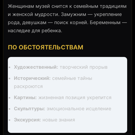
Женщинам музей снится к семейным традициям
и женской мудрости. Замужним — укрепление
рода, девушкам — поиск корней. Беременным —
наследие для ребенка.
ПО ОБСТОЯТЕЛЬСТВАМ
Художественный:
творческий прорыв
Исторический:
семейные тайны
раскроются
Картины:
жизненная позиция укрепится
Скульптуры:
эмоциональное исцеление
Экскурсия:
новые знания