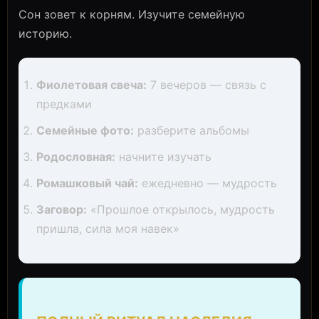
Сон зовет к корням. Изучите семейную
историю.
Фиолетовая свеча:
7 вечеров — связь с
предками
Семейные фото:
разберите альбомы
Родословная:
начните изучать
Ромашковый чай:
ежедневно — мудрость
Заговор:
«Прошлое открылось, мудрость
пришла, сила моя навек»