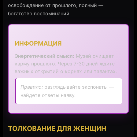
освобождение от прошлого, полный —
богатство воспоминаний.
ИНФОРМАЦИЯ
Энергетический смысл:
Музей очищает
карму прошлого. Через 7-30 дней ждите
важных открытий о корнях или талантах.
Правило:
разглядывайте экспонаты —
найдете ответы наяву.
ТОЛКОВАНИЕ ДЛЯ ЖЕНЩИН