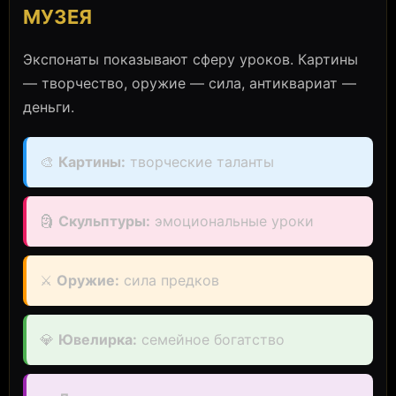
МУЗЕЯ
Экспонаты показывают сферу уроков. Картины
— творчество, оружие — сила, антиквариат —
деньги.
🎨
Картины:
творческие таланты
🗿
Скульптуры:
эмоциональные уроки
⚔️
Оружие:
сила предков
💎
Ювелирка:
семейное богатство