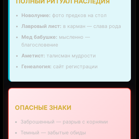
ПОЛНЫЙ РИТУАЛ НАСЛЕДИЯ
Новолуние:
фото предков на стол
Лавровый лист:
в карман — слава рода
Мед бабушке:
мысленно —
благословение
Аметист:
талисман мудрости
Генеалогия:
сайт регистрации
ОПАСНЫЕ ЗНАКИ
Заброшенный — разрыв с корнями
Темный — забытые обиды