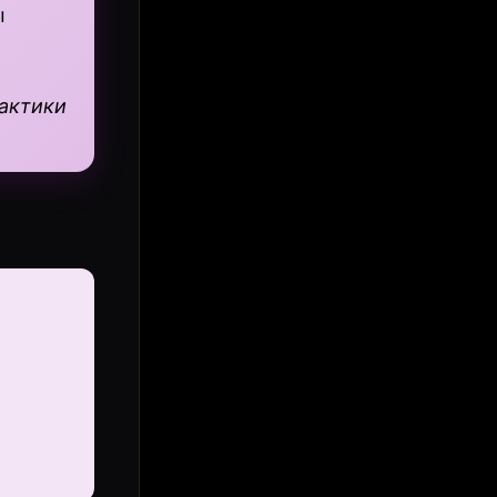
ы
рактики