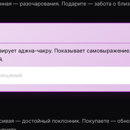
нная — разочарования. Подарите — забота о близ
вирует аджна-чакру. Показывает самовыражение.
й.
тношений.
асивая — достойный поклонник. Покупаете — обн
шениях.