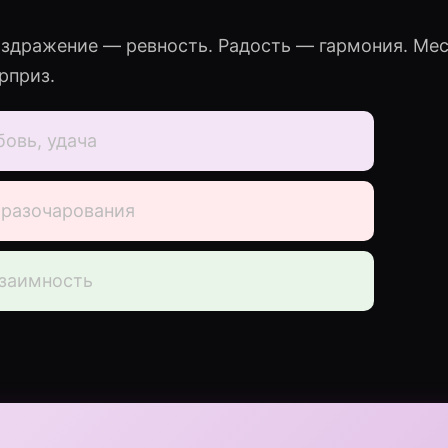
аздражение — ревность. Радость — гармония. Мес
рприз.
овь, удача
разочарования
заимность