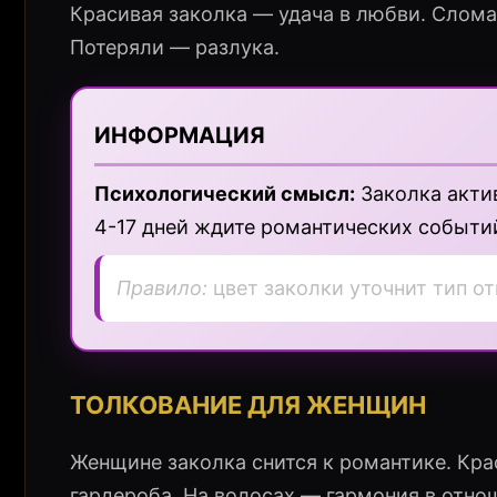
Красивая заколка — удача в любви. Слома
Потеряли — разлука.
ИНФОРМАЦИЯ
Психологический смысл:
Заколка акти
4-17 дней ждите романтических событи
Правило:
цвет заколки уточнит тип о
ТОЛКОВАНИЕ ДЛЯ ЖЕНЩИН
Женщине заколка снится к романтике. Кр
гардероба. На волосах — гармония в отно