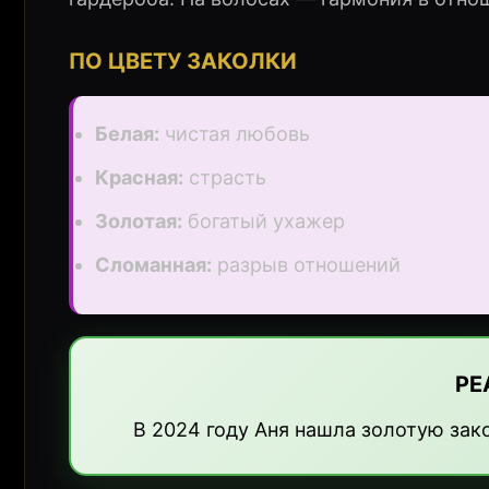
ПО ЦВЕТУ ЗАКОЛКИ
Белая:
чистая любовь
Красная:
страсть
Золотая:
богатый ухажер
Сломанная:
разрыв отношений
РЕ
В 2024 году Аня нашла золотую зак