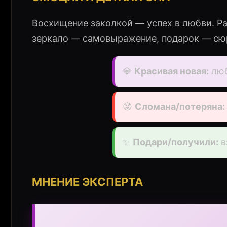
Восхищение заколкой — успех в любви. Р
зеркало — самовыражение, подарок — сю
💎
Красивая новая:
люб
😟
Сломана/потеряна:
✨
Подари/получили:
в
МНЕНИЕ ЭКСПЕРТА