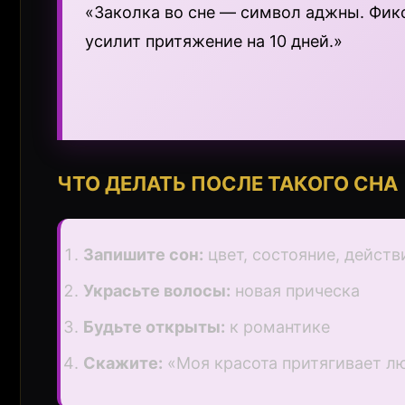
«Заколка во сне — символ аджны. Фик
усилит притяжение на 10 дней.»
ЧТО ДЕЛАТЬ ПОСЛЕ ТАКОГО СНА
Запишите сон:
цвет, состояние, действ
Украсьте волосы:
новая прическа
Будьте открыты:
к романтике
Скажите:
«Моя красота притягивает л