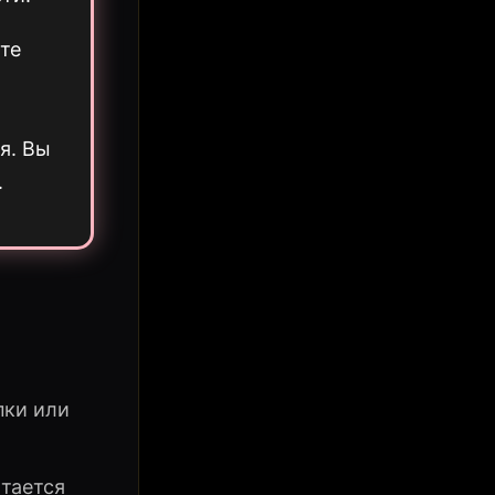
те
т
я. Вы
.
пки или
тается