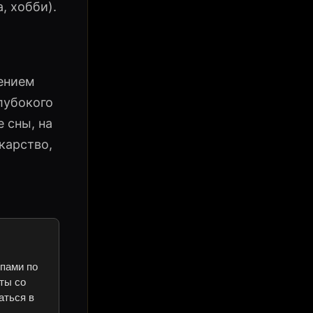
, хобби).
жением
лубокого
 сны, на
карство,
ипами по
ты со
аться в