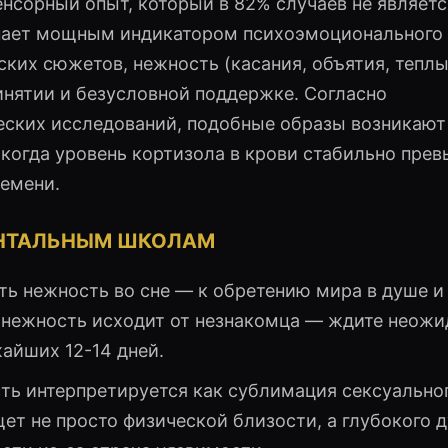
енсорный опыт, который в 82% случаев не являетс
пает мощным индикатором психоэмоционального
ских сюжетов, нежность (касания, объятия, теплы
инятии и безусловной поддержке. Согласно
ских исследований, подобные образы возникают
 когда уровень кортизола в крови стабильно пре
ремени.
ЕНТАЛЬНЫМ ШКОЛАМ
ть нежность во сне — к обретению мира в душе и
 нежность исходит от незнакомца — ждите неожи
жайших 12-14 дней.
ь интерпретируется как сублимация сексуально
ищет не просто физической близости, а глубокого 