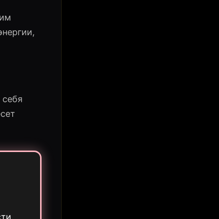
оим
энергии,
 себя
есет
ти.