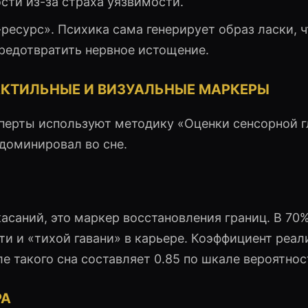
сти из-за страха уязвимости.
ресурс». Психика сама генерирует образ ласки, 
редотвратить нервное истощение.
АКТИЛЬНЫЕ И ВИЗУАЛЬНЫЕ МАРКЕРЫ
перты используют методику «Оценки сенсорной г
 доминировал во сне.
касаний, это маркер восстановления границ. В 70
и и «тихой гавани» в карьере. Коэффициент реал
е такого сна составляет 0.85 по шкале вероятнос
РА