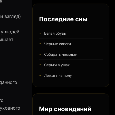
я
й взгляд)
Последние сны
 у людей
Белая обувь
вышает
Черные сапоги
Собирать чемодан
Серьги в ушах
Лежать на полу
данного
го
Мир сновидений
духовного