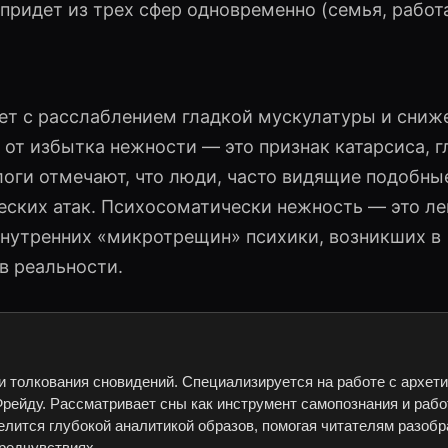
придет из трех сфер одновременно (семья, работа
ует с расслаблением гладкой мускулатуры и сни
 от избытка нежности — это признак катарсиса, г
ги отмечают, что люди, часто видящие подобные
еских атак. Психосоматически нежность — это ле
внутренних «микротрещин» психики, возникших в
в реальности.
и толкования сновидений. Специализируется на работе с архет
рейду. Рассматривает сны как инструмент самопознания и рабо
елится глубокой аналитикой образов, помогая читателям разобр
редчувствиях.