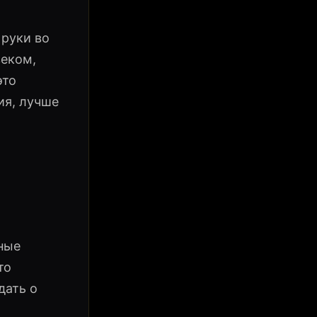
 руки во
веком,
это
ия, лучше
ные
то
дать о