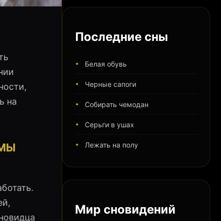
Последние сны
ть
Белая обувь
нии
Черные сапоги
ности,
ь на
Собирать чемодан
Серьги в ушах
Лежать на полу
ОМЫ
ботать.
ей,
Мир сновидений
сновидца