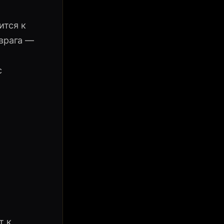
ится к
 врага —
с
т к