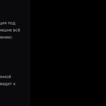
ция под
нешне всё
пению:
енной
ведет к