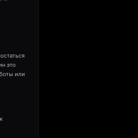
 остаться
ин это
аботы или
к