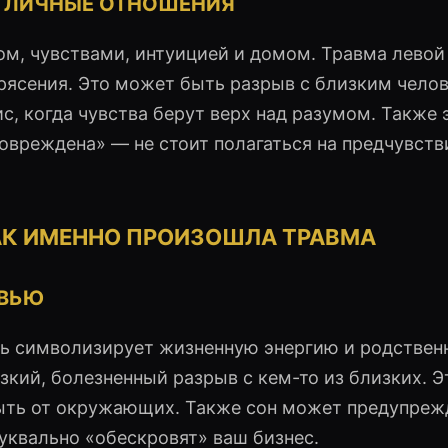
И ЛИЧНЫЕ ОТНОШЕНИЯ
ом, чувствами, интуицией и домом. Травма левой
рясения. Это может быть разрыв с близким чело
с, когда чувства берут верх над разумом. Также 
повреждена» — не стоит полагаться на предчувств
АК ИМЕННО ПРОИЗОШЛА ТРАВМА
ОВЬЮ
вь символизирует жизненную энергию и родствен
зкий, болезненный разрыв с кем-то из близких. Э
ыть от окружающих. Также сон может предупреж
уквально «обескровят» ваш бизнес.