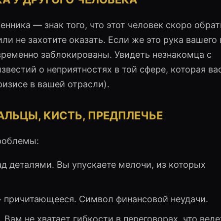
нника — знак того, что этот человек скоро обрат
и не захотите оказать. Если же это рука вашего
временно заблокированы. Увидеть незнакомца с
вестий о неприятностях в той сфере, которая ва
ризисе в вашей отрасли).
ЛЬЦЫ, КИСТЬ, ПРЕДПЛЕЧЬЕ
роблемы:
д деталями. Вы упускаете мелочи, из которых
 причитающееся. Символ финансовой неудачи.
 Вам не хватает гибкости в переговорах, что веде