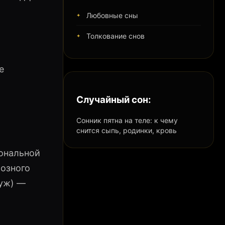
Любовные сны
Толкование снов
е
Случайный сон:
Сонник пятна на теле: к чему
снится сыпь, родинки, кровь
иональной
иозного
муж) —